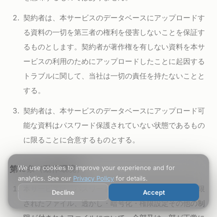
契約者は、本サービスのデータベースにアップロードす
る資料の一切を第三者の権利を侵害しないことを保証す
るものとします。契約者が著作権を有しない資料を本サ
ービスの利用のためにアップロードしたことに起因する
トラブルに関して、当社は一切の責任を持たないことと
する。
契約者は、本サービスのデータベースにアップロード可
能な資料はパスワード保護されていない状態であるもの
に限ることに合意するものとする。
We use cookies to improve your experience and for
第19条（動作環境）
analytics. See our
Privacy Policy
for details.
本サービスは、パスワード等により閲覧又は解析が制限
Decline
Accept
されたファイル、透かし・暗号化・権限設定その他の制