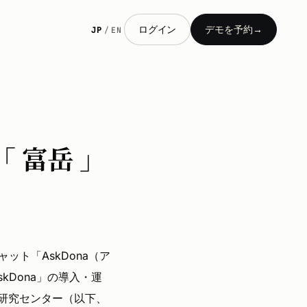
ログイン
デモを予約
→
JP
/
EN
 富岳 」
ト「AskDona（ア
kDona」の導入・運
学研究センター（以下、