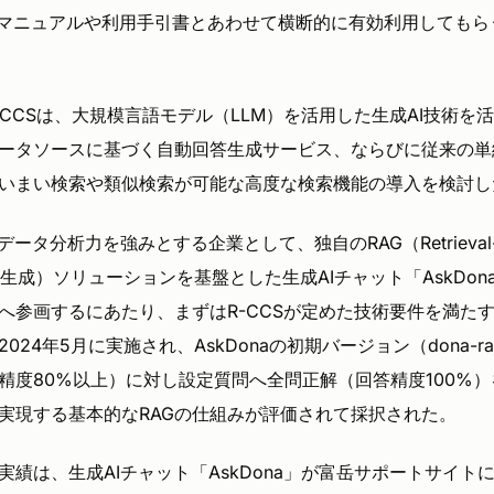
をマニュアルや利用手引書とあわせて横断的に有効利用してもら
-CCSは、大規模言語モデル（LLM）を活用した生成AI技術を
データソースに基づく自動回答生成サービス、ならびに従来の
いまい検索や類似検索が可能な高度な検索機能の導入を検討し
ータ分析力を強みとする企業として、独自のRAG（Retrieval-A
検索拡張生成）ソリューションを基盤とした生成AIチャット「AskDo
へ参画するにあたり、まずはR-CCSが定めた技術要件を満た
24年5月に実施され、AskDonaの初期バージョン（dona-rag
精度80%以上）に対し設定質問へ全問正解（回答精度100%
実現する基本的なRAGの仕組みが評価されて採択された。
績は、生成AIチャット「AskDona」が富岳サポートサイトに