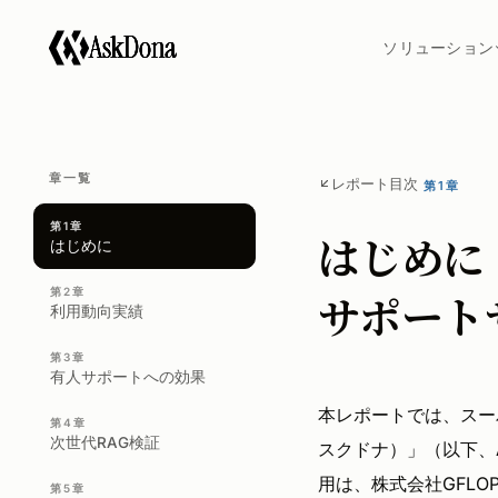
A
s
k
D
o
n
a
ソリューション
章一覧
レポート目次
第1章
第1章
はじめに
はじめに
サポート
第2章
利用動向実績
第3章
有人サポートへの効果
本レポートでは、スー
第4章
次世代RAG検証
スクドナ）」（以下、A
用は、株式会社GFL
第5章