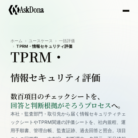
A
s
k
D
o
n
a
ホーム
ユースケース
一括評価
TPRM・情報セキュリティ評価
TPRM・
情報セキュリティ評価
数百項目のチェックシートを、
回答と判断根拠がそろうプロセス
へ。
本社・監査部門・取引先から届く情報セキュリティチェ
ックシートやTPRM関連の評価シートを、社内規程、運
用手順書、管理台帳、監査証跡、過去回答と照合。項目