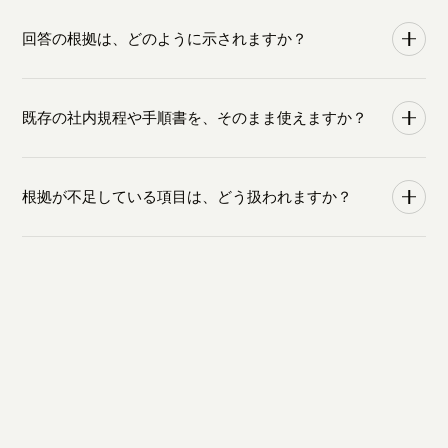
いいえ。AIエージェントは回答案・判断理由・参照元・不足
回答の根拠は、どのように示されますか？
情報を整理して提示しますが、最終的な判断と提出は、担
当者が結果をレビューしたうえで行う運用を想定していま
各項目について、判断理由、参照した社内文書名と該当箇
す。
既存の社内規程や手順書を、そのまま使えますか？
所、引用を項目ごとに提示します。確認する側が評価の妥
当性を後から追跡できる形で残ります。
はい。規程、運用手順書、管理台帳、監査証跡、過去回答
根拠が不足している項目は、どう扱われますか？
などの既存文書を登録するだけで、AIエージェントが横断的
に参照します。新たに資料を作り直す必要はありません。
判断に必要な情報が不足している項目は「不足情報」とし
て明示されます。担当者は、不足する証跡の補足や追加確
認に集中できます。