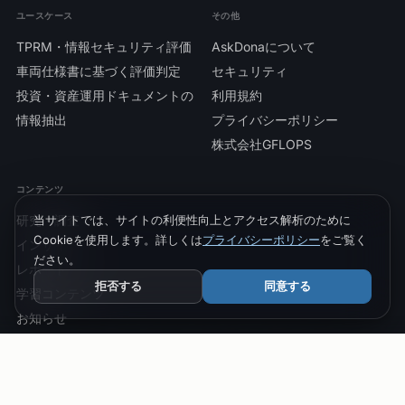
ユースケース
その他
TPRM・情報セキュリティ評価
AskDonaについて
車両仕様書に基づく評価判定
セキュリティ
投資・資産運用ドキュメントの
利用規約
情報抽出
プライバシーポリシー
株式会社GFLOPS
コンテンツ
研究・調査
当サイトでは、サイトの利便性向上とアクセス解析のために
Cookieを使用します。詳しくは
プライバシーポリシー
をご覧く
インサイト
ださい。
レポート
拒否する
同意する
学習コンテンツ
お知らせ
Copyright © GFLOPS Co., Ltd. All Rights Reserved.
JP
EN